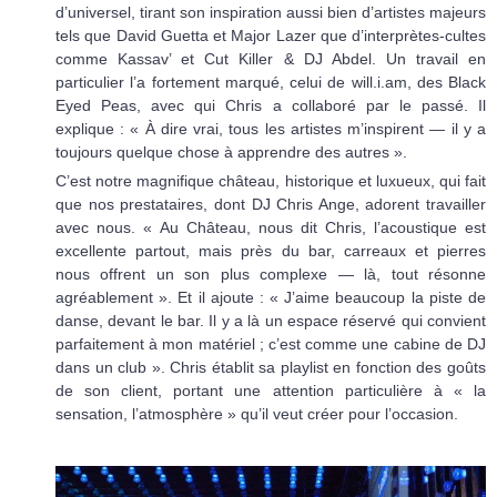
d’universel, tirant son inspiration aussi bien d’artistes majeurs
tels que David Guetta et Major Lazer que d’interprètes-cultes
comme Kassav’ et Cut Killer & DJ Abdel. Un travail en
particulier l’a fortement marqué, celui de will.i.am, des Black
Eyed Peas, avec qui Chris a collaboré par le passé. Il
explique : « À dire vrai, tous les artistes m’inspirent — il y a
toujours quelque chose à apprendre des autres ».
C’est notre magnifique château, historique et luxueux, qui fait
que nos prestataires, dont DJ Chris Ange, adorent travailler
avec nous. « Au Château, nous dit Chris, l’acoustique est
excellente partout, mais près du bar, carreaux et pierres
nous offrent un son plus complexe — là, tout résonne
agréablement ». Et il ajoute : « J’aime beaucoup la piste de
danse, devant le bar. Il y a là un espace réservé qui convient
parfaitement à mon matériel ; c’est comme une cabine de DJ
dans un club ». Chris établit sa playlist en fonction des goûts
de son client, portant une attention particulière à « la
sensation, l’atmosphère » qu’il veut créer pour l’occasion.