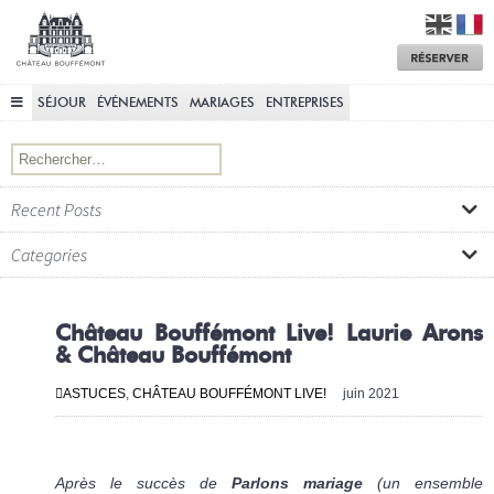
Château
Bouffémont
M
a
R
SÉJOUR
ÉVÉNEMENTS
MARIAGES
ENTREPRISES
Rechercher :
Recent Posts
Categories
Château Bouffémont Live! Laurie Arons
& Château Bouffémont
ASTUCES
,
CHÂTEAU BOUFFÉMONT LIVE!
juin 2021
Après le succès de
Parlons mariage
(un ensemble