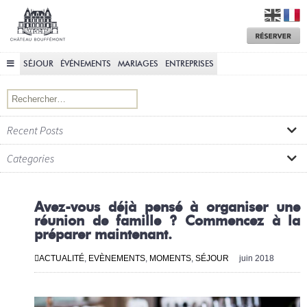
Château
Bouffémont
M
a
R
SÉJOUR
ÉVÉNEMENTS
MARIAGES
ENTREPRISES
Rechercher :
Recent Posts
Categories
Avez-vous déjà pensé à organiser une
réunion de famille ? Commencez à la
préparer maintenant.
ACTUALITÉ
,
EVÈNEMENTS
,
MOMENTS
,
SÉJOUR
juin 2018