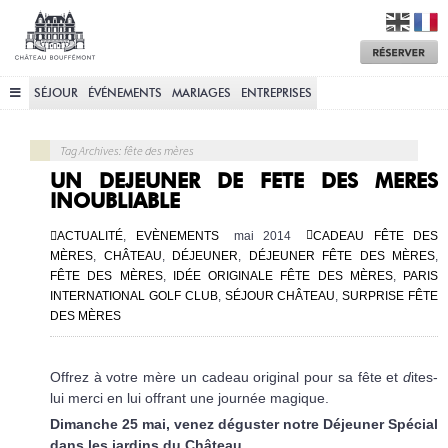
Château
Bouffémont
M
a
R
SÉJOUR
ÉVÉNEMENTS
MARIAGES
ENTREPRISES
Tag Archives: fête des mères
UN DEJEUNER DE FETE DES MERES
INOUBLIABLE
ACTUALITÉ
,
EVÈNEMENTS
mai 2014
CADEAU FÊTE DES
MÈRES
,
CHÂTEAU
,
DÉJEUNER
,
DÉJEUNER FÊTE DES MÈRES
,
FÊTE DES MÈRES
,
IDÉE ORIGINALE FÊTE DES MÈRES
,
PARIS
INTERNATIONAL GOLF CLUB
,
SÉJOUR CHÂTEAU
,
SURPRISE FÊTE
DES MÈRES
Offrez à votre mère un cadeau original pour sa fête et
d
ites-
lui merci en lui offrant une journée magique.
Dimanche 25 mai, venez déguster notre Déjeuner Spécial
dans les jardins du Château.