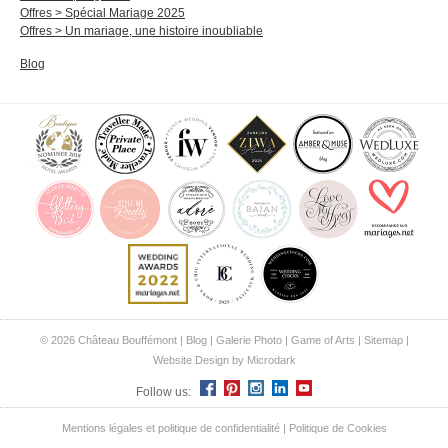
Offres > Spécial Mariage 2025
Offres > Un mariage, une histoire inoubliable
Blog
© 2026 Château Bouffémont |
Blog
|
Galerie Photo
|
Game of Arts
|
Sitemap
|
Website Design by Microdark
Follow us:
Mentions légales et politique de confidentialité
|
Politique de Cookies