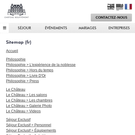
Château
English
Ameri
Fr
Bouffémont
English
CONTACTEZ-NOUS
SÉJOUR
ÉVÉNEMENTS
MARIAGES
ENTREPRISES
Sitemap (fr)
Accueil
Philosophie
Philosophie > L'expérience de la noblesse
Philosophie > Hors du temps
Philosophie > Livre D'Or
Philosophie > Press
Le Château
Le Château > Les salons
Le Château > Les chambres
Le Château > Galerie Photo
Le Château > Videos
Séjour Exclusif
Séjour Exclusif > Personnel
Séjour Exclusif > Équipements